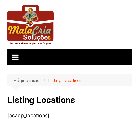
Ir
para
o
conteúdo
Página inicial
Listing Locations
Listing Locations
[acadp_locations]