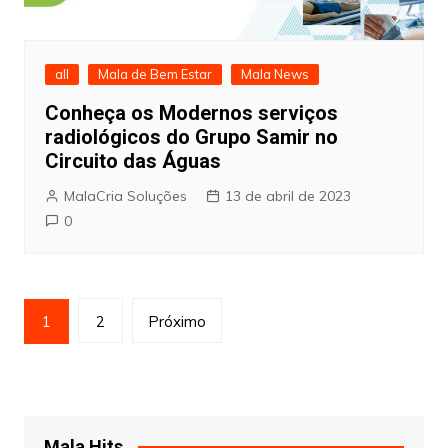
all
Mala de Bem Estar
Mala News
Conheça os Modernos serviços
radiológicos do Grupo Samir no
Circuito das Águas
MalaCria Soluções
13 de abril de 2023
0
Navegação
1
2
Próximo
por
posts
Mala Hits