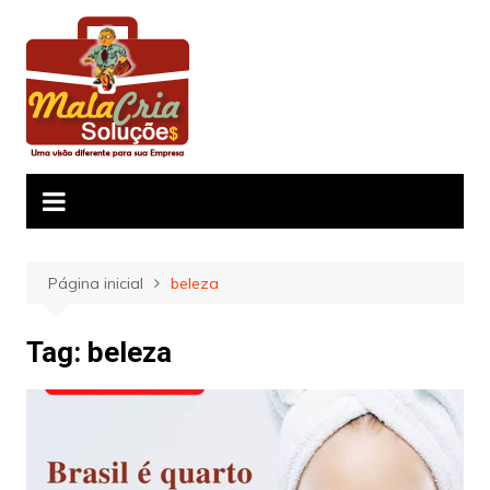
Ir
para
o
conteúdo
Página inicial
beleza
Tag:
beleza