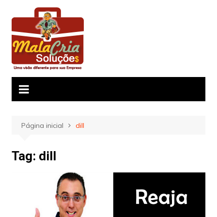
Ir
para
o
conteúdo
Página inicial
dill
Tag:
dill