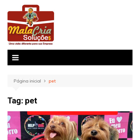
Ir
para
o
conteúdo
Página inicial
pet
Tag:
pet