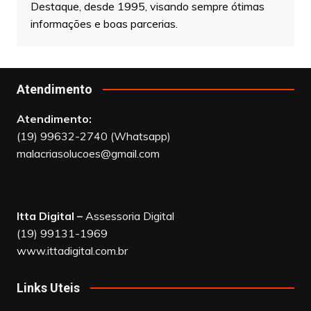
Este site é de propriedade de Sebastião
Malaquias, fundador e Editor Chefe do Jornal
Destaque, desde 1995, visando sempre ótimas
informações e boas parcerias.
Atendimento
Atendimento:
(19) 99632-2740 (Whatsapp)
malacriasolucoes@gmail.com
Itta Digital –
Assessoria Digital
(19) 99131-1969
www.ittadigital.com.br