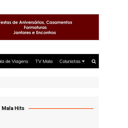
la de Viagens
TV Mala
Colunistas
Seu Direito
Selma
DJ Ittamar
Mala Hits