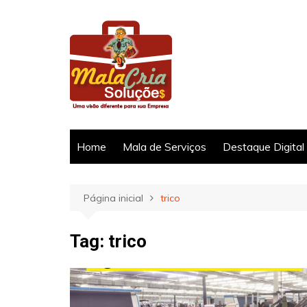
Ir
para
o
conteúdo
Home
Mala de Serviços
Destaque Digital
Página inicial
trico
Tag:
trico