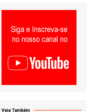
Veja Também
DJ Ittamar