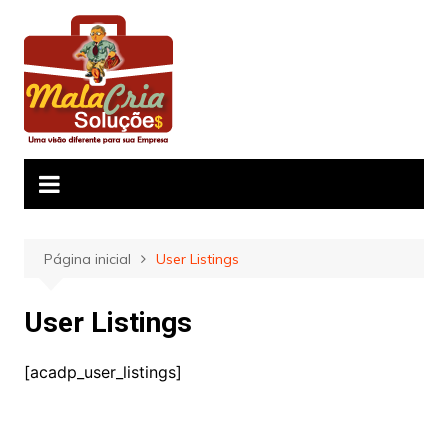
Ir
para
o
conteúdo
Página inicial
User Listings
User Listings
[acadp_user_listings]