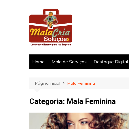
Ir
para
o
conteúdo
Home
Mala de Serviços
Destaque Digital
Página inicial
Mala Feminina
Categoria:
Mala Feminina