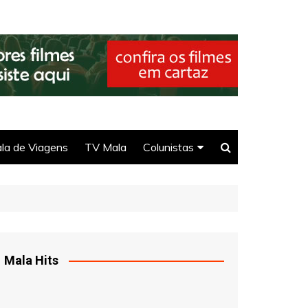
la de Viagens
TV Mala
Colunistas
Seu Direito
Selma
DJ Ittamar
Mala Hits