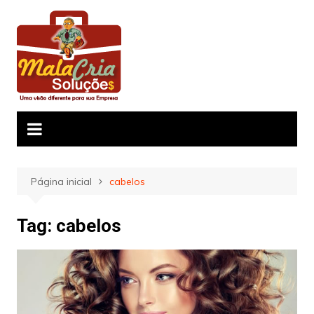
Ir
para
o
conteúdo
Página inicial
cabelos
Tag:
cabelos