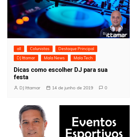
all
Colunistas
Destaque Principal
DJ Ittamar
Mala News
Mala Tech
Dicas como escolher DJ para sua
festa
DJ Ittamar
14 de junho de 2019
0