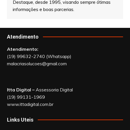
Este site é de propriedade de Sebastião
Malaquias, fundador e Editor Chefe do Jornal
Destaque, desde 1995, visando sempre ótimas
informações e boas parcerias.
Atendimento
Atendimento:
(19) 99632-2740 (Whatsapp)
malacriasolucoes@gmail.com
Itta Digital –
Assessoria Digital
(19) 99131-1969
www.ittadigital.com.br