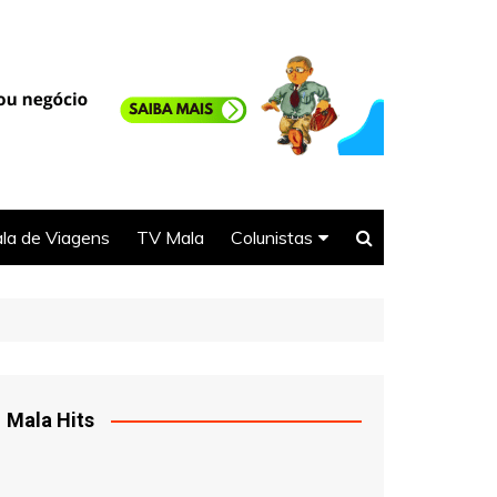
la de Viagens
TV Mala
Colunistas
Seu Direito
Selma
DJ Ittamar
Mala Hits