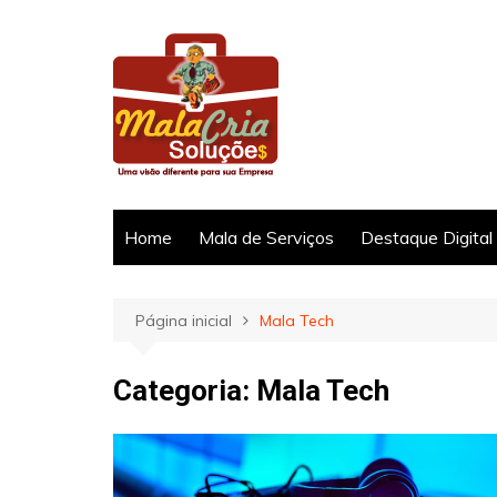
Ir
para
o
conteúdo
Home
Mala de Serviços
Destaque Digital
Página inicial
Mala Tech
Categoria:
Mala Tech