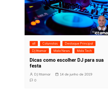
all
Colunistas
Destaque Principal
DJ Ittamar
Mala News
Mala Tech
Dicas como escolher DJ para sua
festa
DJ Ittamar
14 de junho de 2019
0