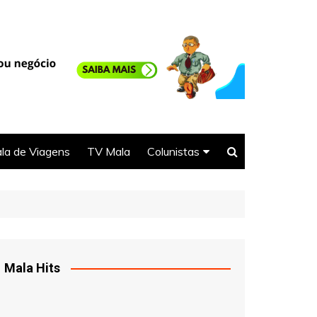
la de Viagens
TV Mala
Colunistas
Seu Direito
Selma
DJ Ittamar
Mala Hits