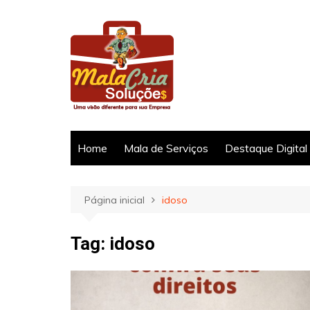
Ir
para
o
conteúdo
Home
Mala de Serviços
Destaque Digital
Página inicial
idoso
Tag:
idoso