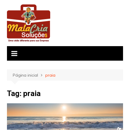
Ir
para
o
conteúdo
Página inicial
praia
Tag:
praia