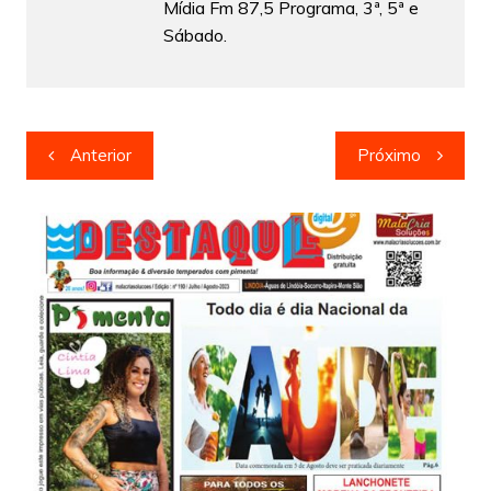
Mídia Fm 87,5 Programa, 3ª, 5ª e
Sábado.
Navegação
Anterior
Próximo
de
Post