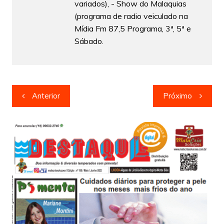
variados), - Show do Malaquias
(programa de radio veiculado na
Mídia Fm 87,5 Programa, 3ª, 5ª e
Sábado.
Navegação
Anterior
Próximo
de
Post