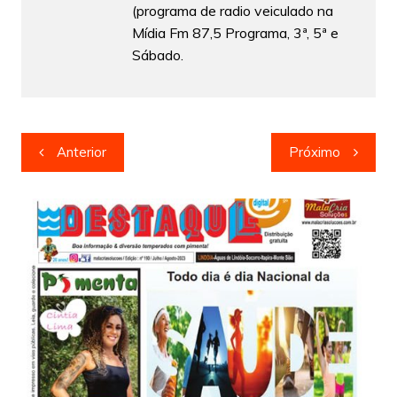
(programa de radio veiculado na
Mídia Fm 87,5 Programa, 3ª, 5ª e
Sábado.
Navegação
Anterior
Próximo
de
Post