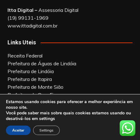
Itta Digital –
Assessoria Digital
(19) 99131-1969
www.ittadigital.com.br
Links Uteis
Receita Federal
Prefeitura de Águas de Lindóia
Prefeitura de Lindóia
Prefeitura de Itapira
Prefeitura de Monte Sião
Prefeitura de Ouro Fino
Estamos usando cookies para oferecer a melhor experiência em
Prefeitura de Socorro
nosso site.
Consorcio das Águas Paulista
Você pode saber mais sobre quais cookies estamos usando ou
desativá-los em settings
Aceitar
Settings
Cream Magazine por
Themebeez