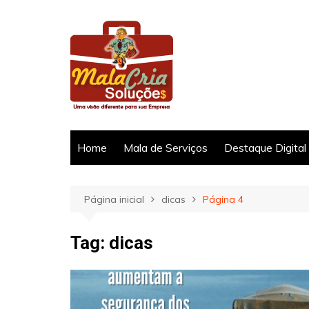
Ir
para
o
conteúdo
Home
Mala de Serviços
Destaque Digital
Página inicial
dicas
Página 4
Tag:
dicas