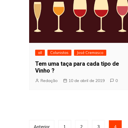
all
Colunistas
José Cremasco
Tem uma taça para cada tipo de
Vinho ?
Redação
10 de abril de 2019
0
Navegação
Anterior
1
2
3
4