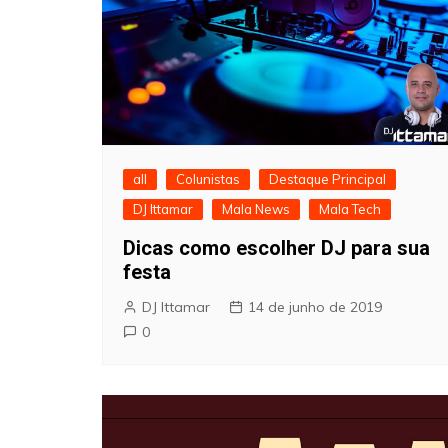
all
Colunistas
Destaque Principal
DJ Ittamar
Mala News
Mala Tech
Dicas como escolher DJ para sua
festa
DJ Ittamar
14 de junho de 2019
0