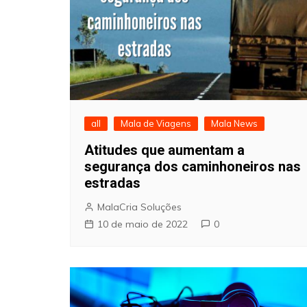
all
Mala de Viagens
Mala News
Atitudes que aumentam a
segurança dos caminhoneiros nas
estradas
MalaCria Soluções
10 de maio de 2022
0