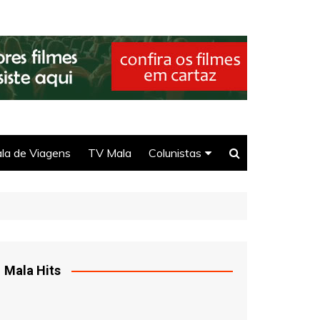
la de Viagens
TV Mala
Colunistas
Seu Direito
Selma
DJ Ittamar
Mala Hits