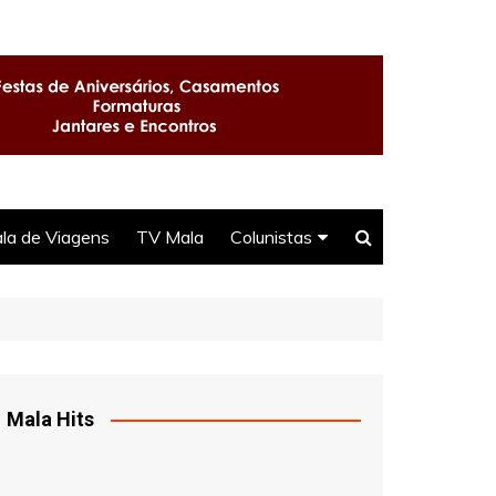
la de Viagens
TV Mala
Colunistas
Seu Direito
Selma
DJ Ittamar
Mala Hits