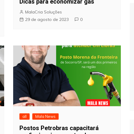
Dicas para economizar gás
MalaCria Soluções
29 de agosto de 2023
0
all
Mala News
Postos Petrobras capacitará