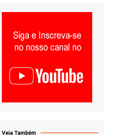
Veja Também
DJ Ittamar