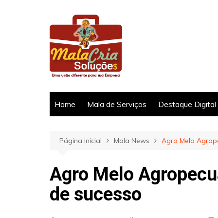
Ir
para
o
conteúdo
Home
Mala de Serviços
Destaque Digital
Página inicial
Mala News
Agro Melo Agrop
Agro Melo Agropecu
de sucesso