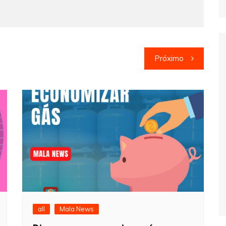
Próximo
all
Mala News