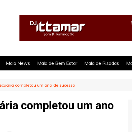
Mala News
Mala de Bem Estar
Mala de Risadas
Ma
ecuária completou um ano de sucesso
ária completou um ano