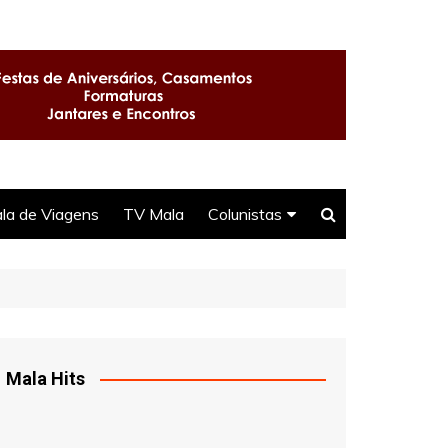
la de Viagens
TV Mala
Colunistas
Seu Direito
Selma
DJ Ittamar
Mala Hits