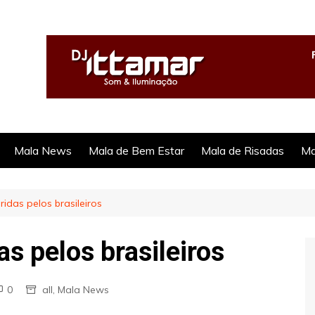
Mala News
Mala de Bem Estar
Mala de Risadas
Ma
idas pelos brasileiros
s pelos brasileiros
0
all
,
Mala News