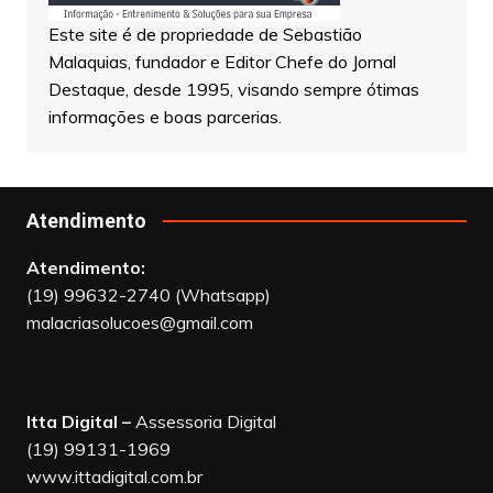
Este site é de propriedade de Sebastião
Malaquias, fundador e Editor Chefe do Jornal
Destaque, desde 1995, visando sempre ótimas
informações e boas parcerias.
Atendimento
Atendimento:
(19) 99632-2740 (Whatsapp)
malacriasolucoes@gmail.com
Itta Digital –
Assessoria Digital
(19) 99131-1969
www.ittadigital.com.br