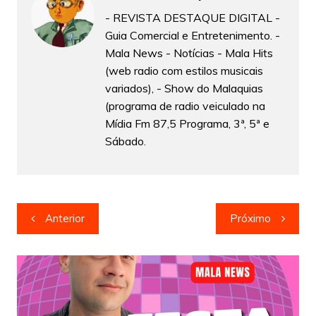
- REVISTA DESTAQUE DIGITAL -
Guia Comercial e Entretenimento. -
Mala News - Notícias - Mala Hits
(web radio com estilos musicais
variados), - Show do Malaquias
(programa de radio veiculado na
Mídia Fm 87,5 Programa, 3ª, 5ª e
Sábado.
Navegação
Anterior
Próximo
de
Post