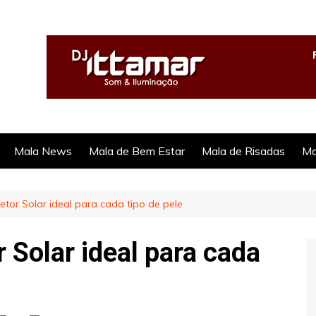
Mala News
Mala de Bem Estar
Mala de Risadas
Ma
etor Solar ideal para cada tipo de pele
r Solar ideal para cada