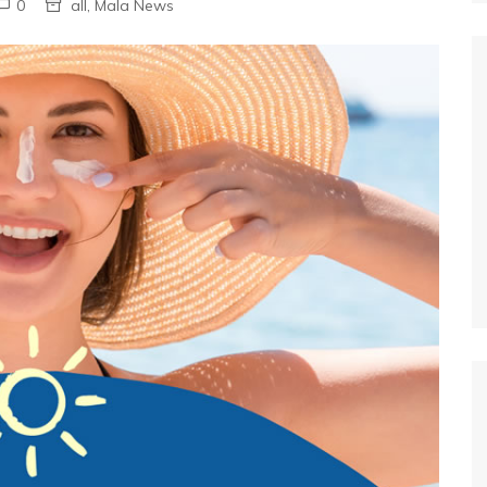
0
all
,
Mala News