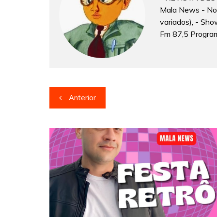
Mala News - Notí
variados), - Sho
Fm 87,5 Program
Navegação
Anterior
de
Post