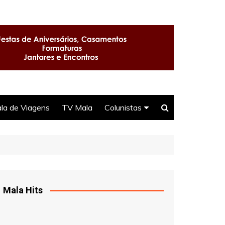
la de Viagens
TV Mala
Colunistas
Seu Direito
Selma
DJ Ittamar
Mala Hits