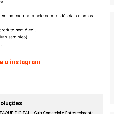
le
bém indicado para pele com tendência a manhas
produto sem óleo).
uto sem óleo).
.
te o instagram
Soluções
AQUE DIGITAL - Guia Comercial e Entretenimento. -