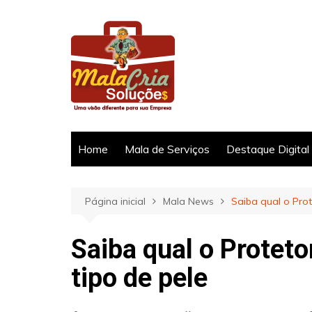
Ir
para
o
conteúdo
Home
Mala de Serviços
Destaque Digital
Página inicial
Mala News
Saiba qual o Prot
Saiba qual o Proteto
tipo de pele